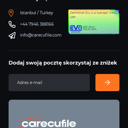
Istanbul / Turkey
+44 7946 388166
info@carecufile.com
Dodaj swoją pocztę skorzystaj ze zniżek