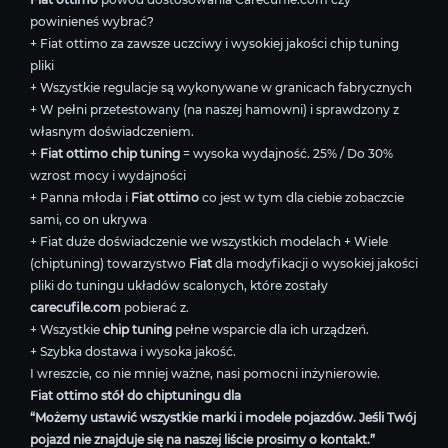
powinieneś wybrać?
+ Fiat ottimo za zawsze uczciwy i wysokiej jakości chip tuning
pliki
+ Wszystkie regulacje są wykonywane w granicach fabrycznych
+ W pełni przetestowany (na naszej hamowni) i sprawdzony z
własnym doświadczeniem.
+
Fiat ottimo chip tuning
= wysoka wydajność. 25% / Do 30%
wzrost mocy i wydajności
+ Panna młoda i
Fiat ottimo
co jest w tym dla ciebie zobaczcie
sami, co on ukrywa
+ Fiat duże doświadczenie we wszystkich modelach + Wiele
(chiptuning) towarzystwo
Fiat
dla modyfikacji o wysokiej jakości
pliki do tuningu układów scalonych, które zostały
carecufile.com
pobierać z.
+ Wszystkie
chip tuning
pełne wsparcie dla ich urządzeń.
+ Szybka dostawa i wysoka jakość.
I wreszcie, co nie mniej ważne, nasi pomocni inżynierowie.
Fiat ottimo stół do chiptuningu dla
“Możemy ustawić wszystkie marki i modele pojazdów. Jeśli Twój
pojazd nie znajduje się na naszej liście prosimy o kontakt.”