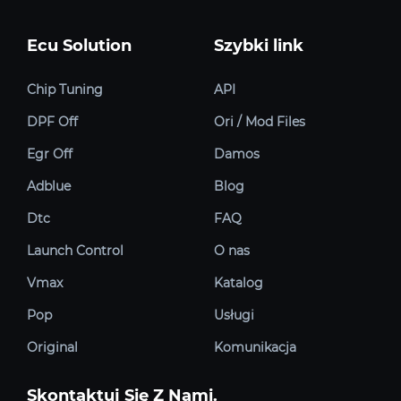
Ecu Solution
Szybki link
Chip Tuning
API
DPF Off
Ori / Mod Files
Egr Off
Damos
Adblue
Blog
Dtc
FAQ
Launch Control
O nas
Vmax
Katalog
Pop
Usługi
Original
Komunikacja
Skontaktuj Się Z Nami.