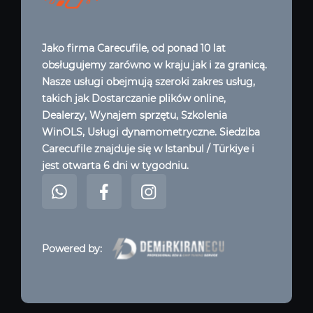
Jako firma Carecufile, od ponad 10 lat
obsługujemy zarówno w kraju jak i za granicą.
Nasze usługi obejmują szeroki zakres usług,
takich jak Dostarczanie plików online,
Dealerzy, Wynajem sprzętu, Szkolenia
WinOLS, Usługi dynamometryczne. Siedziba
Carecufile znajduje się w Istanbul / Türkiye i
jest otwarta 6 dni w tygodniu.
Powered by: