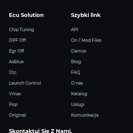
Ecu Solution
Szybki link
Chip Tuning
API
DPF Off
Ori / Mod Files
Egr Off
Damos
Adblue
Blog
Dtc
FAQ
Launch Control
O nas
Vmax
Katalog
Pop
Usługi
Original
Komunikacja
Skontaktuj Się Z Nami.