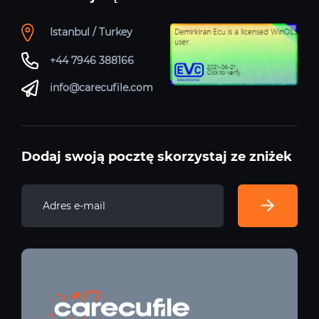
Istanbul / Turkey
+44 7946 388166
info@carecufile.com
Dodaj swoją pocztę skorzystaj ze zniżek