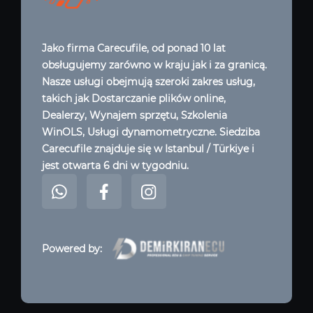
Jako firma Carecufile, od ponad 10 lat
obsługujemy zarówno w kraju jak i za granicą.
Nasze usługi obejmują szeroki zakres usług,
takich jak Dostarczanie plików online,
Dealerzy, Wynajem sprzętu, Szkolenia
WinOLS, Usługi dynamometryczne. Siedziba
Carecufile znajduje się w Istanbul / Türkiye i
jest otwarta 6 dni w tygodniu.
Powered by: