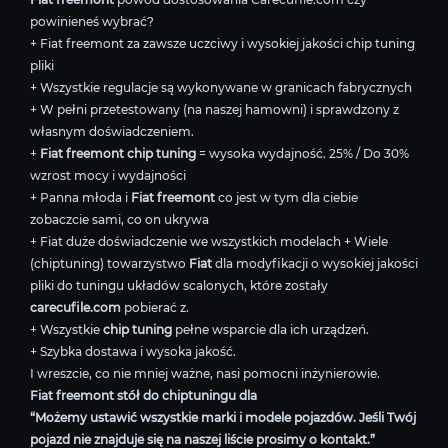
powinieneś wybrać?
+ Fiat freemont za zawsze uczciwy i wysokiej jakości chip tuning
pliki
+ Wszystkie regulacje są wykonywane w granicach fabrycznych
+ W pełni przetestowany (na naszej hamowni) i sprawdzony z
własnym doświadczeniem.
+
Fiat freemont chip tuning
= wysoka wydajność. 25% / Do 30%
wzrost mocy i wydajności
+ Panna młoda i
Fiat freemont
co jest w tym dla ciebie
zobaczcie sami, co on ukrywa
+ Fiat duże doświadczenie we wszystkich modelach + Wiele
(chiptuning) towarzystwo
Fiat
dla modyfikacji o wysokiej jakości
pliki do tuningu układów scalonych, które zostały
carecufile.com
pobierać z.
+ Wszystkie
chip tuning
pełne wsparcie dla ich urządzeń.
+ Szybka dostawa i wysoka jakość.
I wreszcie, co nie mniej ważne, nasi pomocni inżynierowie.
Fiat freemont stół do chiptuningu dla
“Możemy ustawić wszystkie marki i modele pojazdów. Jeśli Twój
pojazd nie znajduje się na naszej liście prosimy o kontakt.”