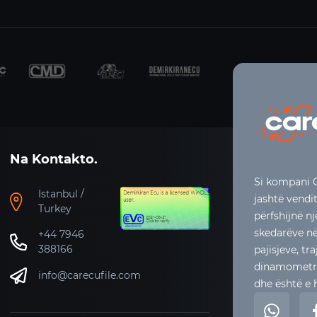
Na Kontakto.
Si kompani C
Istanbul /
jashtë vendi
Turkey
përfshijnë n
skedarëve në 
+44 7946
388166
pajisjeve, t
dinamometrit
info@carecufile.com
dhe është e h