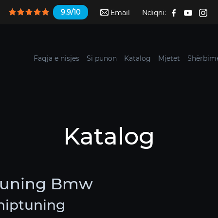
9.9/10
Email
Ndiqni:
Faqja e nisjes
Si punon
Katalog
Mjetet
Shërbime
Katalog
ptuning Bmw
hiptuning