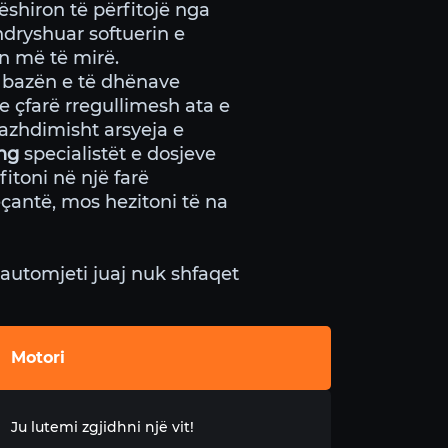
shiron të përfitojë nga
ndryshuar softuerin e
n më të mirë.
t bazën e të dhënave
 çfarë rregullimesh ata e
azhdimisht arsyeja e
ng
specialistët e dosjeve
itoni në një farë
eçantë, mos hezitoni të na
automjeti juaj nuk shfaqet
Motori
Ju lutemi zgjidhni një vit!