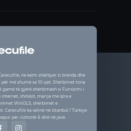
arecufile, ne kemi shërbyer si brenda dhe
t për më shumë se 10 vjet. Shërbimet tona
jë gamë të gjerë shërbimesh si Furnizimi i
internet, shitësit, marrja me qira e
rajnimet WinOLS, shërbimet e
. Carecufile ka selinë në Istanbul / Türkiye
apur për vizitorët 6 ditë në javë.