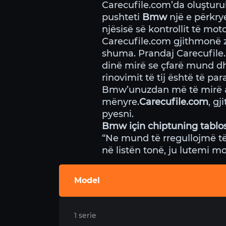
Carecufile.com’da oluştur
pushteti
Bmw
një e përkry
njësisë së kontrollit të mot
Carecufile.com gjithmonë z
shuma. Prandaj Carecufile.
dinë mirë se çfarë mund dh
rinovimit të tij është të p
Bmw’unuzdan më të mirë ai 
mënyre.
Carecufile.com
, g
pyesni.
Bmw için chiptuning tablo
“Ne mund të rregullojmë të
në listën tonë, ju lutemi m
Model
1 serie