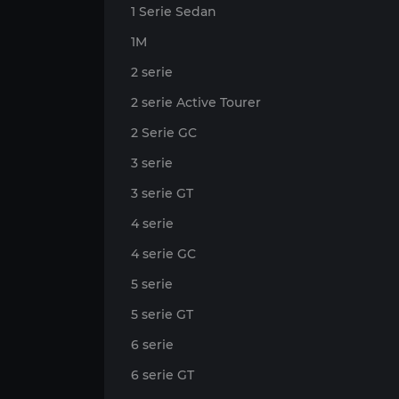
1 Serie Sedan
1M
2 serie
2 serie Active Tourer
2 Serie GC
3 serie
3 serie GT
4 serie
4 serie GC
5 serie
5 serie GT
6 serie
6 serie GT