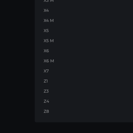
X3 M
X4
X4 M
X5
X5 M
X6
X6 M
X7
Z1
Z3
Z4
Z8