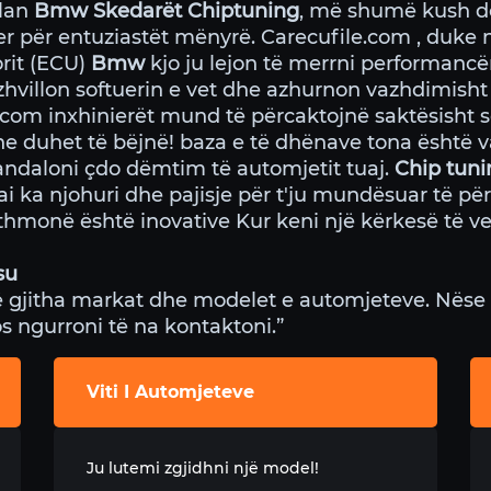
ulan
Bmw Skedarët Chiptuning
, më shumë kush dë
er për entuziastët mënyrë. Carecufile.com , duke 
orit (ECU)
Bmw
kjo ju lejon të merrni performancë
hvillon softuerin e vet dhe azhurnon vazhdimish
com inxhinierët mund të përcaktojnë saktësisht se
e duhet të bëjnë! baza e të dhënave tona është v
arandaloni çdo dëmtim të automjetit tuaj.
Chip tuni
ka njohuri dhe pajisje për t'ju mundësuar të përf
jithmonë është inovative Kur keni një kërkesë të v
su
 gjitha markat dhe modelet e automjeteve. Nëse 
os ngurroni të na kontaktoni.”
Viti I Automjeteve
Ju lutemi zgjidhni një model!