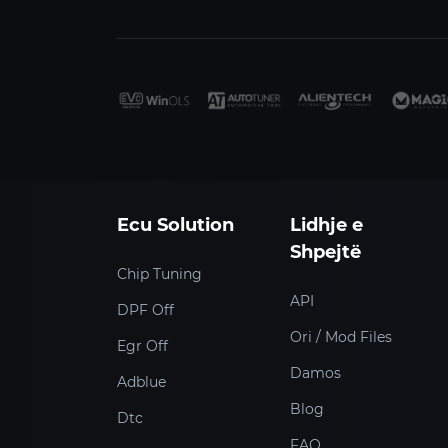
Ecu Solution
Lidhje e
Shpejtë
Chip Tuning
API
DPF Off
Ori / Mod Files
Egr Off
Damos
Adblue
Blog
Dtc
FAQ