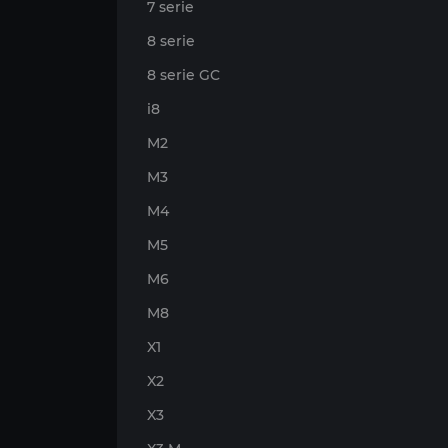
7 serie
8 serie
8 serie GC
i8
M2
M3
M4
M5
M6
M8
X1
X2
X3