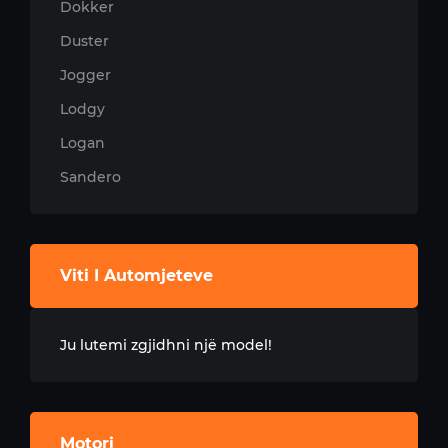
Dokker
Duster
Jogger
Lodgy
Logan
Sandero
Viti I Automjeteve
Ju lutemi zgjidhni një model!
Motori