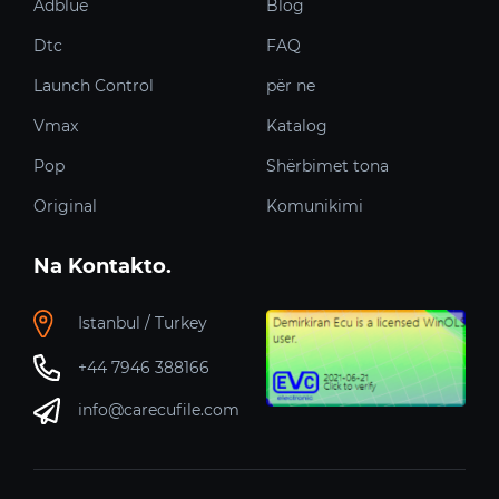
Adblue
Blog
Dtc
FAQ
Launch Control
për ne
Vmax
Katalog
Pop
Shërbimet tona
Original
Komunikimi
Na Kontakto.
Istanbul / Turkey
+44 7946 388166
info@carecufile.com