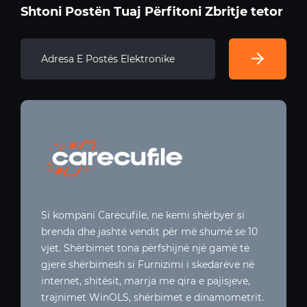
Shtoni Postën Tuaj Përfitoni Zbritje tetor
Si kompani Carecufile, ne kemi shërbyer si
brenda dhe jashtë vendit për më shumë se 10
vjet. Shërbimet tona përfshijnë një gamë të
gjerë shërbimesh si Furnizimi i skedarëve në
internet, shitësit, marrja me qira e pajisjeve,
trajnimet WinOLS, shërbimet e dinamometrit.