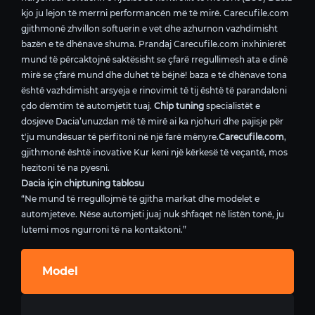
kjo ju lejon të merrni performancën më të mirë. Carecufile.com
gjithmonë zhvillon softuerin e vet dhe azhurnon vazhdimisht
bazën e të dhënave shuma. Prandaj Carecufile.com inxhinierët
mund të përcaktojnë saktësisht se çfarë rregullimesh ata e dinë
mirë se çfarë mund dhe duhet të bëjnë! baza e të dhënave tona
është vazhdimisht arsyeja e rinovimit të tij është të parandaloni
çdo dëmtim të automjetit tuaj.
Chip tuning
specialistët e
dosjeve Dacia’unuzdan më të mirë ai ka njohuri dhe pajisje për
t'ju mundësuar të përfitoni në një farë mënyre.
Carecufile.com
,
gjithmonë është inovative Kur keni një kërkesë të veçantë, mos
hezitoni të na pyesni.
Dacia için chiptuning tablosu
“Ne mund të rregullojmë të gjitha markat dhe modelet e
automjeteve. Nëse automjeti juaj nuk shfaqet në listën tonë, ju
lutemi mos ngurroni të na kontaktoni.”
Model