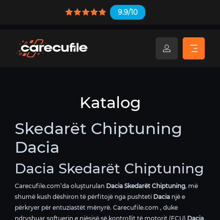
9.9/10
Katalog
Skedarët Chiptuning
Dacia
Dacia Skedarët Chiptuning
Carecufile.com’da oluşturulan
Dacia Skedarët Chiptuning
, më
shumë kush dëshiron të përfitojë nga pushteti
Dacia
një e
përkryer për entuziastët mënyrë. Carecufile.com , duke
ndryshuar softuerin e njësisë së kontrollit të motorit (ECU)
Dacia