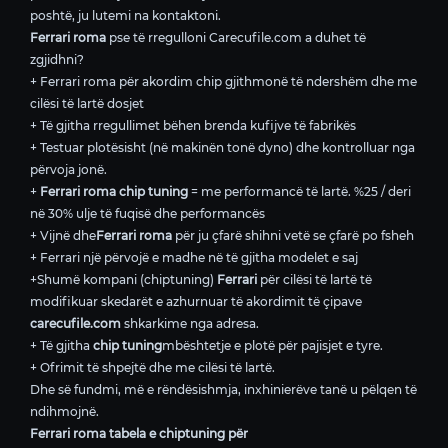
poshtë, ju lutemi na kontaktoni.
Ferrari roma
pse të rregulloni Carecufile.com a duhet të
zgjidhni?
+ Ferrari roma për akordim chip gjithmonë të ndershëm dhe me
cilësi të lartë dosjet
+ Të gjitha rregullimet bëhen brenda kufijve të fabrikës
+ Testuar plotësisht (në makinën tonë dyno) dhe kontrolluar nga
përvoja jonë.
+
Ferrari roma chip tuning
= me performancë të lartë. %25 / deri
në 30% ulje të fuqisë dhe performancës
+ Vijnë dhe
Ferrari roma
për ju çfarë shihni vetë se çfarë po fsheh
+ Ferrari një përvojë e madhe në të gjitha modelet e saj
+Shumë kompani (chiptuning)
Ferrari
për cilësi të lartë të
modifikuar skedarët e azhurnuar të akordimit të çipave
carecufile.com
shkarkime nga adresa.
+ Të gjitha
chip tuning
mbështetje e plotë për pajisjet e tyre.
+ Ofrimit të shpejtë dhe me cilësi të lartë.
Dhe së fundmi, më e rëndësishmja, inxhinierëve tanë u pëlqen të
ndihmojnë.
Ferrari roma tabela e chiptuning për