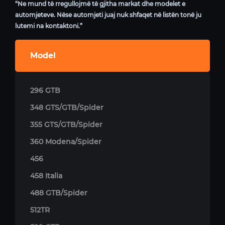
“Ne mund të rregullojmë të gjitha markat dhe modelet e
automjeteve. Nëse automjeti juaj nuk shfaqet në listën tonë ju
lutemi na kontaktoni.”
Model
296 GTB
348 GTS/GTB/Spider
355 GTS/GTB/Spider
360 Modena/Spider
456
458 Italia
488 GTB/Spider
512TR