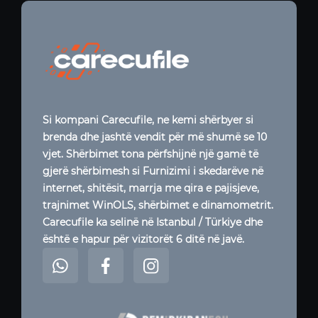
Si kompani Carecufile, ne kemi shërbyer si
brenda dhe jashtë vendit për më shumë se 10
vjet. Shërbimet tona përfshijnë një gamë të
gjerë shërbimesh si Furnizimi i skedarëve në
internet, shitësit, marrja me qira e pajisjeve,
trajnimet WinOLS, shërbimet e dinamometrit.
Carecufile ka selinë në Istanbul / Türkiye dhe
është e hapur për vizitorët 6 ditë në javë.