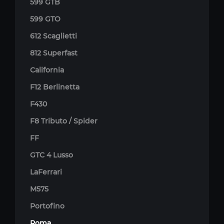
599 GTB
599 GTO
612 Scaglietti
812 Superfast
California
F12 Berlinetta
F430
F8 Tributo / Spider
FF
GTC 4 Lusso
LaFerrari
M575
Portofino
Roma