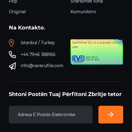
Pop
Shërbimet tona
Original
Komunikimi
Na Kontakto.
Istanbul / Turkey
+44 7946 388166
info@carecufile.com
Shtoni Postën Tuaj Përfitoni Zbritje tetor