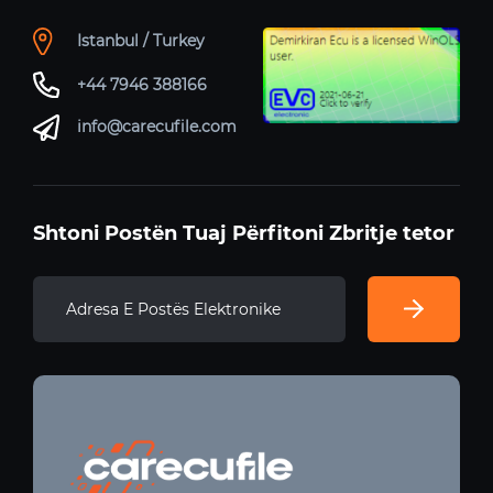
Istanbul / Turkey
+44 7946 388166
info@carecufile.com
Shtoni Postën Tuaj Përfitoni Zbritje tetor