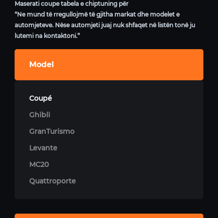
Maserati coupe tabela e chiptuning për
“Ne mund të rregullojmë të gjitha markat dhe modelet e
automjeteve. Nëse automjeti juaj nuk shfaqet në listën tonë ju
lutemi na kontaktoni.”
Model
Coupé
Ghibli
GranTurismo
Levante
MC20
Quattroporte