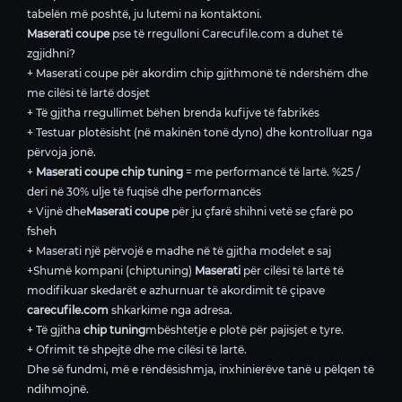
tabelën më poshtë, ju lutemi na kontaktoni.
Maserati coupe
pse të rregulloni Carecufile.com a duhet të
zgjidhni?
+ Maserati coupe për akordim chip gjithmonë të ndershëm dhe
me cilësi të lartë dosjet
+ Të gjitha rregullimet bëhen brenda kufijve të fabrikës
+ Testuar plotësisht (në makinën tonë dyno) dhe kontrolluar nga
përvoja jonë.
+
Maserati coupe chip tuning
= me performancë të lartë. %25 /
deri në 30% ulje të fuqisë dhe performancës
+ Vijnë dhe
Maserati coupe
për ju çfarë shihni vetë se çfarë po
fsheh
+ Maserati një përvojë e madhe në të gjitha modelet e saj
+Shumë kompani (chiptuning)
Maserati
për cilësi të lartë të
modifikuar skedarët e azhurnuar të akordimit të çipave
carecufile.com
shkarkime nga adresa.
+ Të gjitha
chip tuning
mbështetje e plotë për pajisjet e tyre.
+ Ofrimit të shpejtë dhe me cilësi të lartë.
Dhe së fundmi, më e rëndësishmja, inxhinierëve tanë u pëlqen të
ndihmojnë.