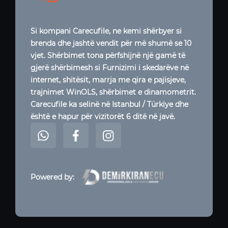
Si kompani Carecufile, ne kemi shërbyer si
brenda dhe jashtë vendit për më shumë se 10
vjet. Shërbimet tona përfshijnë një gamë të
gjerë shërbimesh si Furnizimi i skedarëve në
internet, shitësit, marrja me qira e pajisjeve,
trajnimet WinOLS, shërbimet e dinamometrit.
Carecufile ka selinë në Istanbul / Türkiye dhe
është e hapur për vizitorët 6 ditë në javë.
Powered by: