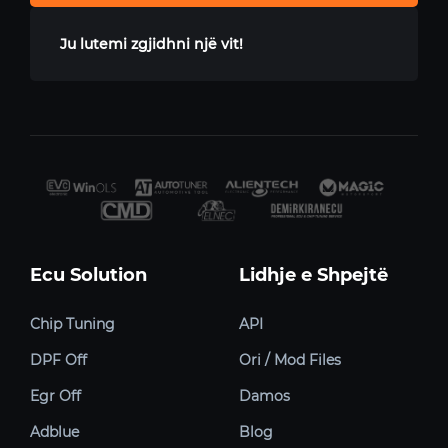
Ju lutemi zgjidhni një vit!
Ecu Solution
Lidhje e Shpejtë
Chip Tuning
API
DPF Off
Ori / Mod Files
Egr Off
Damos
Adblue
Blog