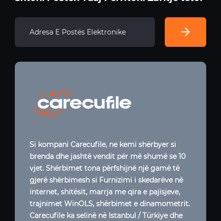
Si kompani Carecufile, ne kemi shërbyer si
brenda dhe jashtë vendit për më shumë se 10
vjet. Shërbimet tona përfshijnë një gamë të
gjerë shërbimesh si Furnizimi i skedarëve në
internet, shitësit, marrja me qira e pajisjeve,
trajnimet WinOLS, shërbimet e dinamometrit.
Carecufile ka selinë në Istanbul / Türkiye dhe