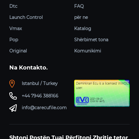
Dtc
FAQ
Launch Control
për ne
Vmax
Katalog
Pop
Shërbimet tona
Original
Komunikimi
Na Kontakto.
Istanbul / Turkey
+44 7946 388166
info@carecufile.com
Shtoni Postën Tuaj Përfitoni Zbritje tetor