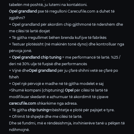
tabelën më poshtë, ju lutemi na kontaktoni.
Opel grandland
pse të rregulloni Carecufile.com a duhet të
zgjidhni?
+ Opel grandland për akordim chip gjithmonë të ndershëm dhe
me cilësi të lartë dosjet
+ Të gjitha rregullimet bëhen brenda kufijve të fabrikës
+ Testuar plotësisht (në makinën tonë dyno) dhe kontrolluar nga
përvoja jonë.
+
Opel grandland chip tuning
= me performancë të lartë. %25 /
deri në 30% ulje të fuqisë dhe performancës
+ Vijnë dhe
Opel grandland
për ju çfarë shihni vetë se çfarë po
fsheh
+ Opel një përvojë e madhe në të gjitha modelet e saj
+Shumë kompani (chiptuning)
Opel
për cilësi të lartë të
modifikuar skedarët e azhurnuar të akordimit të çipave
carecufile.com
shkarkime nga adresa.
+ Të gjitha
chip tuning
mbështetje e plotë për pajisjet e tyre.
+ Ofrimit të shpejtë dhe me cilësi të lartë.
Dhe së fundmi, më e rëndësishmja, inxhinierëve tanë u pëlqen të
ndihmojnë.