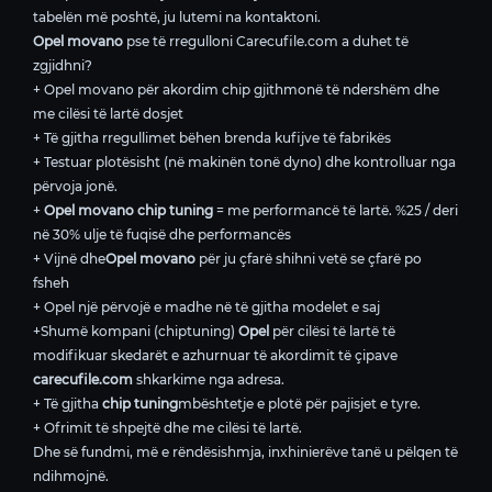
tabelën më poshtë, ju lutemi na kontaktoni.
Opel movano
pse të rregulloni Carecufile.com a duhet të
zgjidhni?
+ Opel movano për akordim chip gjithmonë të ndershëm dhe
me cilësi të lartë dosjet
+ Të gjitha rregullimet bëhen brenda kufijve të fabrikës
+ Testuar plotësisht (në makinën tonë dyno) dhe kontrolluar nga
përvoja jonë.
+
Opel movano chip tuning
= me performancë të lartë. %25 / deri
në 30% ulje të fuqisë dhe performancës
+ Vijnë dhe
Opel movano
për ju çfarë shihni vetë se çfarë po
fsheh
+ Opel një përvojë e madhe në të gjitha modelet e saj
+Shumë kompani (chiptuning)
Opel
për cilësi të lartë të
modifikuar skedarët e azhurnuar të akordimit të çipave
carecufile.com
shkarkime nga adresa.
+ Të gjitha
chip tuning
mbështetje e plotë për pajisjet e tyre.
+ Ofrimit të shpejtë dhe me cilësi të lartë.
Dhe së fundmi, më e rëndësishmja, inxhinierëve tanë u pëlqen të
ndihmojnë.