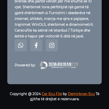
brenda dhe jashtë vendit për më shumë se 10
vjet. Shërbimet tona përfshijnë një gamë të
gjerë shërbimesh si Furnizimi i skedarëve në
internet, shitësit, marrja me qira e pajisjeve,
trajnimet WinOLS, shërbimet e dinamometrit.
Carecufile ka selinë në Istanbul / Türkiye dhe
është e hapur për vizitorët 6 ditë në javë.
Powered by:
Copyright @ 2024
Car Ecu File
by
Demirkıran Ecu
Të
gjitha të drejtat e rezervuara.