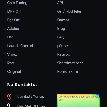
Chip Tuning
API
DPF Off
Ori / Mod Files
Egr Off
Damos
Adblue
Blog
Dtc
FAQ
Launch Control
për ne
Vmax
Katalog
Pop
Shërbimet tona
Original
Komunikimi
Na Kontakto.
Istanbul / Turkey
+44 7946 388166