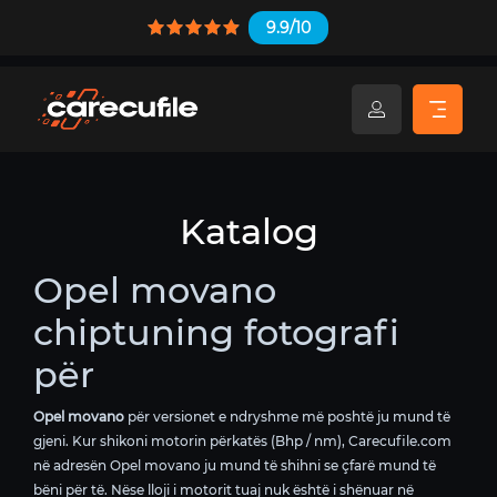
9.9/10
Katalog
Opel movano
chiptuning fotografi
për
Opel movano
për versionet e ndryshme më poshtë ju mund të
gjeni. Kur shikoni motorin përkatës (Bhp / nm), Carecufile.com
në adresën Opel movano ju mund të shihni se çfarë mund të
bëni për të. Nëse lloji i motorit tuaj nuk është i shënuar në