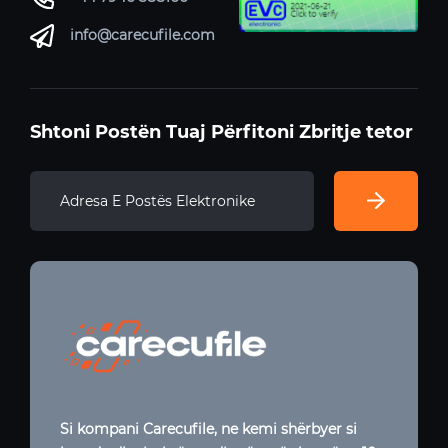
info@carecufile.com
Shtoni Postën Tuaj Përfitoni Zbritje tetor
Si kompani Carecufile, ne kemi shërbyer si