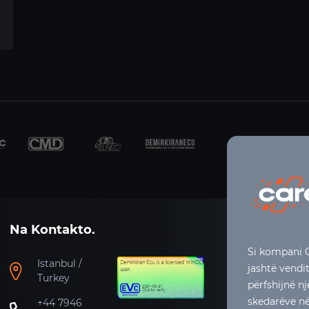
Na Kontakto.
Si kompani C
Istanbul /
jashtë vendi
Turkey
përfshijnë n
skedarëve në 
+44 7946