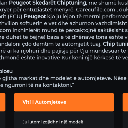
ulan
Peugeot Skedarët Chiptuning
, më shumë kush
kryer për entuziastët mënyrë. Carecufile.com , du
orit (ECU)
Peugeot
kjo ju lejon të merrni performa
hvillon softuerin e vet dhe azhurnon vazhdimish
com inxhinierët mund të përcaktojnë saktësisht se
e duhet të bëjnë! baza e të dhënave tona është v
arandaloni çdo dëmtim të automjetit tuaj.
Chip tuni
ai ka njohuri dhe pajisje për t'ju mundësuar të p
jithmonë është inovative Kur keni një kërkesë të v
blosu
 gjitha markat dhe modelet e automjeteve. Nëse 
os ngurroni të na kontaktoni.”
Viti I Automjeteve
Ju lutemi zgjidhni një model!