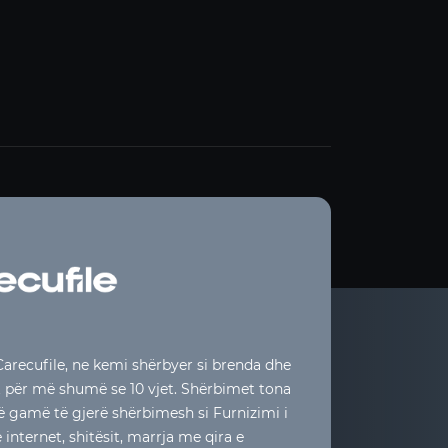
arecufile, ne kemi shërbyer si brenda dhe
t për më shumë se 10 vjet. Shërbimet tona
jë gamë të gjerë shërbimesh si Furnizimi i
internet, shitësit, marrja me qira e