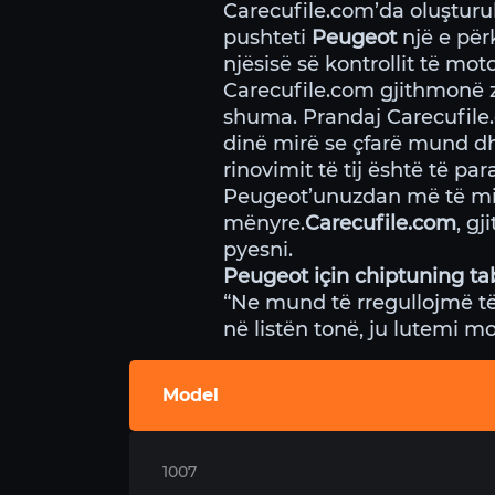
Carecufile.com’da oluştur
pushteti
Peugeot
një e për
njësisë së kontrollit të mot
Carecufile.com gjithmonë z
shuma. Prandaj Carecufile.
dinë mirë se çfarë mund dh
rinovimit të tij është të p
Peugeot’unuzdan më të mirë 
mënyre.
Carecufile.com
, g
pyesni.
Peugeot için chiptuning ta
“Ne mund të rregullojmë të
në listën tonë, ju lutemi m
Model
1007