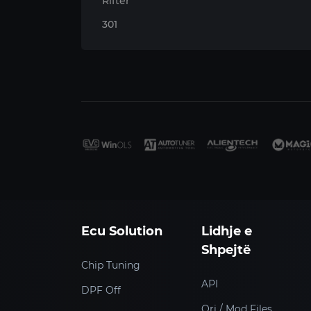
Rifter
301
Ecu Solution
Lidhje e
Shpejtë
Chip Tuning
API
DPF Off
Ori / Mod Files