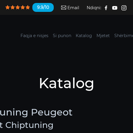
9.9/10
Email
Ndiqni:
Faqja e nisjes
Si punon
Katalog
Mjetet
Shërbime
Katalog
tuning Peugeot
t Chiptuning