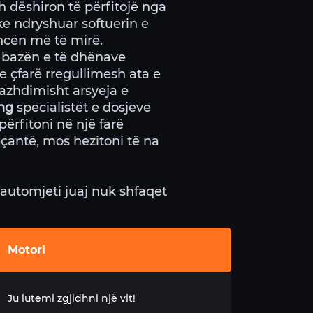
 dëshiron të përfitojë nga
ke ndryshuar softuerin e
ncën më të mirë.
t bazën e të dhënave
 çfarë rregullimesh ata e
azhdimisht arsyeja e
ng
specialistët e dosjeve
ërfitoni në një farë
eçantë, mos hezitoni të na
automjeti juaj nuk shfaqet
Motori
Ju lutemi zgjidhni një vit!