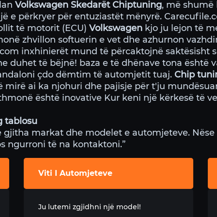
ulan
Volkswagen Skedarët Chiptuning
, më shumë k
jë e përkryer për entuziastët mënyrë. Carecufile.
ollit të motorit (ECU)
Volkswagen
kjo ju lejon të 
monë zhvillon softuerin e vet dhe azhurnon vazhd
com inxhinierët mund të përcaktojnë saktësisht se
e duhet të bëjnë! baza e të dhënave tona është v
arandaloni çdo dëmtim të automjetit tuaj.
Chip tuni
irë ai ka njohuri dhe pajisje për t'ju mundësuar t
jithmonë është inovative Kur keni një kërkesë të v
g tablosu
 gjitha markat dhe modelet e automjeteve. Nëse 
os ngurroni të na kontaktoni.”
Viti I Automjeteve
Ju lutemi zgjidhni një model!