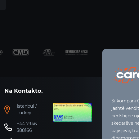
Na Kontakto.
Si kompani C
Istanbul /
jashtë vendi
Turkey
përfshijnë n
skedarëve në 
+44 7946
388166
pajisjeve, t
dinamometrit