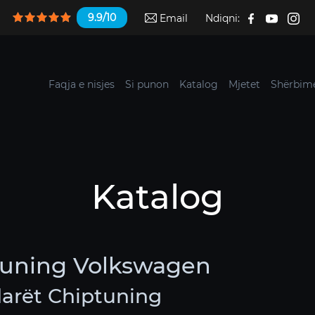
9.9/10
Email
Ndiqni:
Faqja e nisjes
Si punon
Katalog
Mjetet
Shërbime
Katalog
tuning Volkswagen
arët Chiptuning