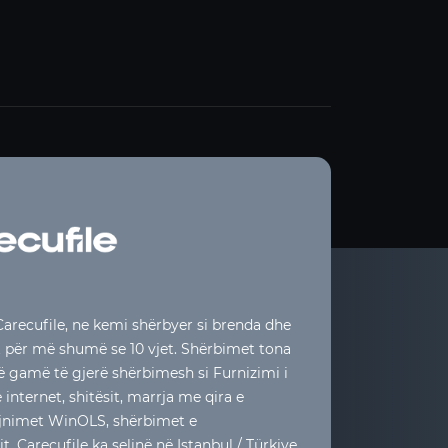
arecufile, ne kemi shërbyer si brenda dhe
t për më shumë se 10 vjet. Shërbimet tona
jë gamë të gjerë shërbimesh si Furnizimi i
internet, shitësit, marrja me qira e
rajnimet WinOLS, shërbimet e
. Carecufile ka selinë në Istanbul / Türkiye