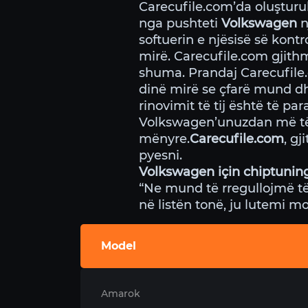
Carecufile.com’da oluştur
nga pushteti
Volkswagen
n
softuerin e njësisë së kontr
mirë. Carecufile.com gjith
shuma. Prandaj Carecufile.
dinë mirë se çfarë mund dh
rinovimit të tij është të p
Volkswagen’unuzdan më të m
mënyre.
Carecufile.com
, g
pyesni.
Volkswagen için chiptunin
“Ne mund të rregullojmë të
në listën tonë, ju lutemi m
Model
Amarok