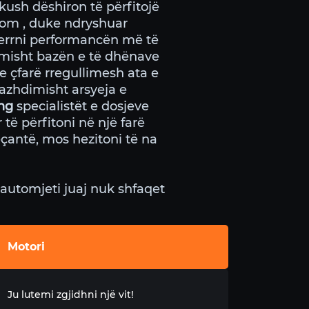
ush dëshiron të përfitojë
com , duke ndryshuar
merrni performancën më të
imisht bazën e të dhënave
 çfarë rregullimesh ata e
azhdimisht arsyeja e
ng
specialistët e dosjeve
ë përfitoni në një farë
eçantë, mos hezitoni të na
automjeti juaj nuk shfaqet
Motori
Ju lutemi zgjidhni një vit!