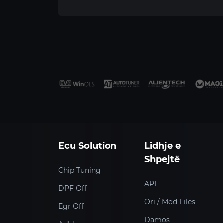
Ecu Solution
Lidhje e
Shpejtë
Chip Tuning
API
DPF Off
Ori / Mod Files
Egr Off
Damos