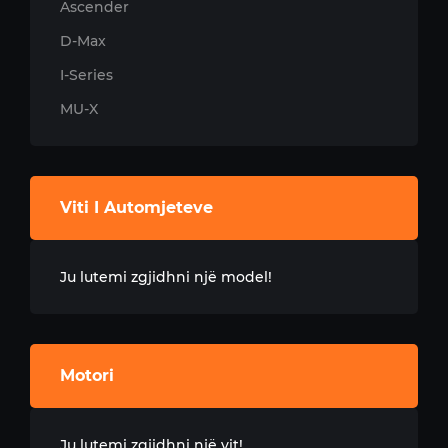
Ascender
D-Max
I-Series
MU-X
Viti I Automjeteve
Ju lutemi zgjidhni një model!
Motori
Ju lutemi zgjidhni një vit!