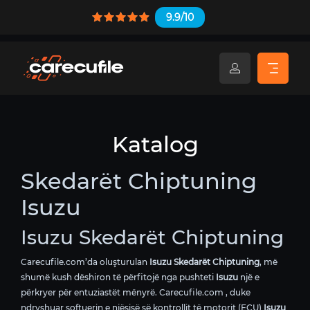
9.9/10
Katalog
Skedarët Chiptuning
Isuzu
Isuzu Skedarët Chiptuning
Carecufile.com’da oluşturulan
Isuzu Skedarët Chiptuning
, më
shumë kush dëshiron të përfitojë nga pushteti
Isuzu
një e
përkryer për entuziastët mënyrë. Carecufile.com , duke
ndryshuar softuerin e njësisë së kontrollit të motorit (ECU)
Isuzu