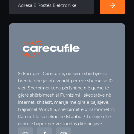
Si kompani Carecufile, ne kemi shërbyer si
brenda dhe jashtë vendit për më shumë se 10
vjet. Shërbimet tona përfshijnë një gamë të
gjerë shërbimesh si Furnizimi i skedarëve në
internet, shitësit, marrja me qira e pajisjeve,
trajnimet WinOLS, shërbimet e dinamometrit.
Carecufile ka selinë në Istanbul / Türkiye dhe
është e hapur për vizitorët 6 ditë në javë.