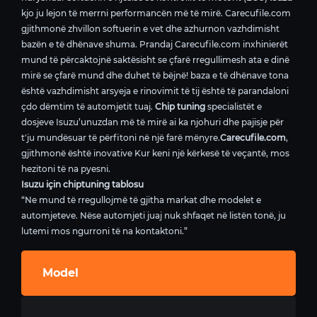
kjo ju lejon të merrni performancën më të mirë. Carecufile.com
gjithmonë zhvillon softuerin e vet dhe azhurnon vazhdimisht
bazën e të dhënave shuma. Prandaj Carecufile.com inxhinierët
mund të përcaktojnë saktësisht se çfarë rregullimesh ata e dinë
mirë se çfarë mund dhe duhet të bëjnë! baza e të dhënave tona
është vazhdimisht arsyeja e rinovimit të tij është të parandaloni
çdo dëmtim të automjetit tuaj.
Chip tuning
specialistët e
dosjeve Isuzu’unuzdan më të mirë ai ka njohuri dhe pajisje për
t'ju mundësuar të përfitoni në një farë mënyre.
Carecufile.com
,
gjithmonë është inovative Kur keni një kërkesë të veçantë, mos
hezitoni të na pyesni.
Isuzu için chiptuning tablosu
“Ne mund të rregullojmë të gjitha markat dhe modelet e
automjeteve. Nëse automjeti juaj nuk shfaqet në listën tonë, ju
lutemi mos ngurroni të na kontaktoni.”
Model