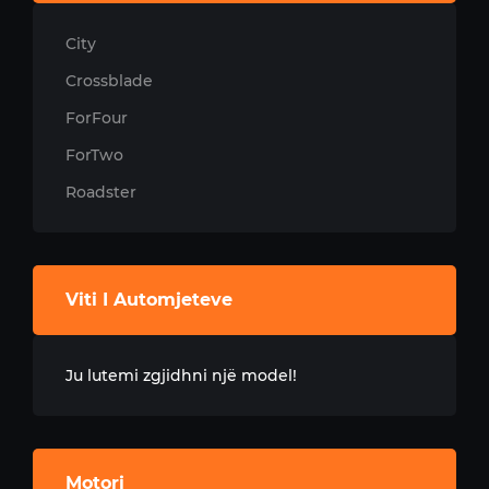
City
Crossblade
ForFour
ForTwo
Roadster
Viti I Automjeteve
Ju lutemi zgjidhni një model!
Motori