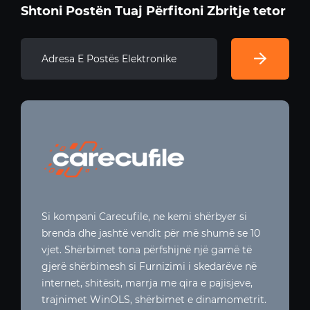
Shtoni Postën Tuaj Përfitoni Zbritje tetor
Si kompani Carecufile, ne kemi shërbyer si
brenda dhe jashtë vendit për më shumë se 10
vjet. Shërbimet tona përfshijnë një gamë të
gjerë shërbimesh si Furnizimi i skedarëve në
internet, shitësit, marrja me qira e pajisjeve,
trajnimet WinOLS, shërbimet e dinamometrit.