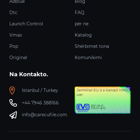
Adblue
Blog
Dtc
FAQ
Launch Control
për ne
Vmax
Katalog
Pop
Shërbimet tona
Original
Komunikimi
Na Kontakto.
Istanbul / Turkey
+44 7946 388166
info@carecufile.com