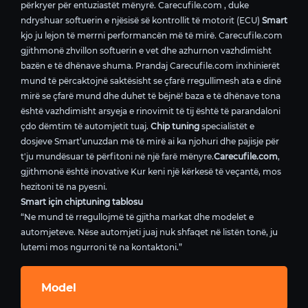
përkryer për entuziastët mënyrë. Carecufile.com , duke
ndryshuar softuerin e njësisë së kontrollit të motorit (ECU)
Smart
kjo ju lejon të merrni performancën më të mirë. Carecufile.com
gjithmonë zhvillon softuerin e vet dhe azhurnon vazhdimisht
bazën e të dhënave shuma. Prandaj Carecufile.com inxhinierët
mund të përcaktojnë saktësisht se çfarë rregullimesh ata e dinë
mirë se çfarë mund dhe duhet të bëjnë! baza e të dhënave tona
është vazhdimisht arsyeja e rinovimit të tij është të parandaloni
çdo dëmtim të automjetit tuaj.
Chip tuning
specialistët e
dosjeve Smart’unuzdan më të mirë ai ka njohuri dhe pajisje për
t'ju mundësuar të përfitoni në një farë mënyre.
Carecufile.com
,
gjithmonë është inovative Kur keni një kërkesë të veçantë, mos
hezitoni të na pyesni.
Smart için chiptuning tablosu
“Ne mund të rregullojmë të gjitha markat dhe modelet e
automjeteve. Nëse automjeti juaj nuk shfaqet në listën tonë, ju
lutemi mos ngurroni të na kontaktoni.”
Model