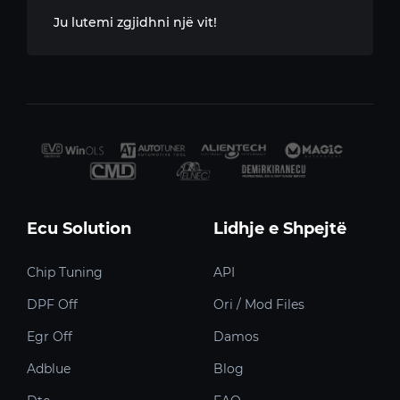
Ju lutemi zgjidhni një vit!
Ecu Solution
Lidhje e Shpejtë
Chip Tuning
API
DPF Off
Ori / Mod Files
Egr Off
Damos
Adblue
Blog