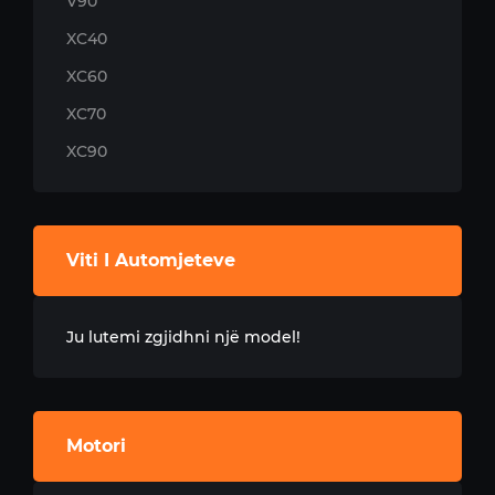
V90
XC40
XC60
XC70
XC90
Viti I Automjeteve
Ju lutemi zgjidhni një model!
Motori