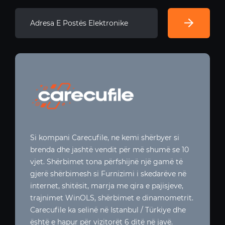
Si kompani Carecufile, ne kemi shërbyer si
brenda dhe jashtë vendit për më shumë se 10
vjet. Shërbimet tona përfshijnë një gamë të
gjerë shërbimesh si Furnizimi i skedarëve në
internet, shitësit, marrja me qira e pajisjeve,
trajnimet WinOLS, shërbimet e dinamometrit.
Carecufile ka selinë në Istanbul / Türkiye dhe
është e hapur për vizitorët 6 ditë në javë.