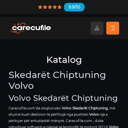
9.9/10
Katalog
Skedarët Chiptuning
Volvo
Volvo Skedarët Chiptuning
Carecufile.com’da oluşturulan
Volvo Skedarët Chiptuning
, më
shumë kush dëshiron të përfitojë nga pushteti
Volvo
një e
përkryer për entuziastët mënyrë. Carecufile.com , duke
ndryshuar softuerin e njësisë së kontrollit të motorit (ECU)
Volvo