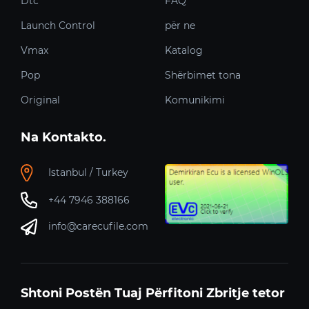
Dtc
FAQ
Launch Control
për ne
Vmax
Katalog
Pop
Shërbimet tona
Original
Komunikimi
Na Kontakto.
Istanbul / Turkey
+44 7946 388166
info@carecufile.com
Shtoni Postën Tuaj Përfitoni Zbritje tetor