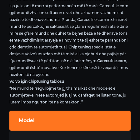
kjo ju lejon të merrni performancën më të mirë. Carecufile.com
gjithmonë zhvillon softuerin e vet dhe azhurnon vazhdimisht
bazën e të dhënave shuma. Prandaj Carecufile.com inxhinierët
mund të përcaktojnë saktësisht se çfarë rregullimesh ata e dinë
mirë se çfarë mund dhe duhet të bëjnë! baza e të dhënave tona
është vazhdimisht arsyeja e rinovimit të tij është të parandaloni
çdo dëmtim të automjetit tuaj.
Chip tuning
specialistët e
dosjeve Volvo’unuzdan më të mirë ai ka njohuri dhe pajisje për
t'ju mundësuar të përfitoni në një farë mënyre.
Carecufile.com
,
gjithmonë është inovative Kur keni një kërkesë të veçantë, mos
hezitoni të na pyesni.
Volvo için chiptuning tablosu
“Ne mund të rregullojmë të gjitha markat dhe modelet e
automjeteve. Nëse automjeti juaj nuk shfaqet në listën tonë, ju
lutemi mos ngurroni të na kontaktoni.”
Model