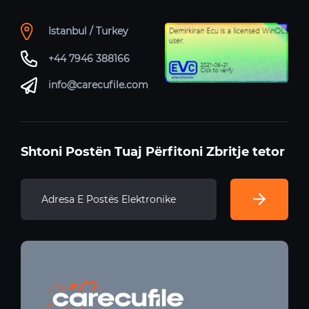
Istanbul / Turkey
+44 7946 388166
info@carecufile.com
Shtoni Postën Tuaj Përfitoni Zbritje tetor