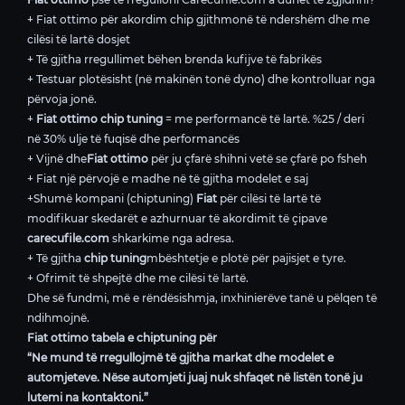
+ Fiat ottimo për akordim chip gjithmonë të ndershëm dhe me
cilësi të lartë dosjet
+ Të gjitha rregullimet bëhen brenda kufijve të fabrikës
+ Testuar plotësisht (në makinën tonë dyno) dhe kontrolluar nga
përvoja jonë.
+
Fiat ottimo chip tuning
= me performancë të lartë. %25 / deri
në 30% ulje të fuqisë dhe performancës
+ Vijnë dhe
Fiat ottimo
për ju çfarë shihni vetë se çfarë po fsheh
+ Fiat një përvojë e madhe në të gjitha modelet e saj
+Shumë kompani (chiptuning)
Fiat
për cilësi të lartë të
modifikuar skedarët e azhurnuar të akordimit të çipave
carecufile.com
shkarkime nga adresa.
+ Të gjitha
chip tuning
mbështetje e plotë për pajisjet e tyre.
+ Ofrimit të shpejtë dhe me cilësi të lartë.
Dhe së fundmi, më e rëndësishmja, inxhinierëve tanë u pëlqen të
ndihmojnë.
Fiat ottimo tabela e chiptuning për
“Ne mund të rregullojmë të gjitha markat dhe modelet e
automjeteve. Nëse automjeti juaj nuk shfaqet në listën tonë ju
lutemi na kontaktoni.”