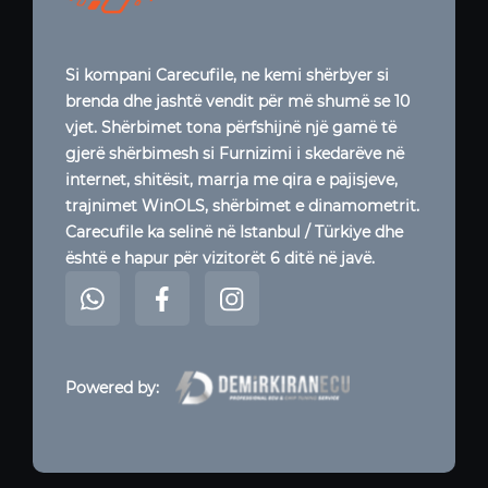
Si kompani Carecufile, ne kemi shërbyer si
brenda dhe jashtë vendit për më shumë se 10
vjet. Shërbimet tona përfshijnë një gamë të
gjerë shërbimesh si Furnizimi i skedarëve në
internet, shitësit, marrja me qira e pajisjeve,
trajnimet WinOLS, shërbimet e dinamometrit.
Carecufile ka selinë në Istanbul / Türkiye dhe
është e hapur për vizitorët 6 ditë në javë.
Powered by: