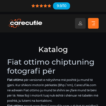
9.9/10
Katalog
Fiat ottimo chiptuning
fotografi për
Fiat ottimo
për versionet e ndryshme më poshtë ju mund të
gjeni. Kur shikoni motorin përkatës (Bhp / nm), Carecufile.com
në adresën Fiat ottimo ju mund të shihni se çfarë mund të bëni
për të. Nëse lloji i motorit tuaj nuk është i shënuar në tabelën më
poshtë, ju lutemi na kontaktoni.
Fiat ottimo
pse të rregulloni Carecufile.com a duhet të zgjidhni?