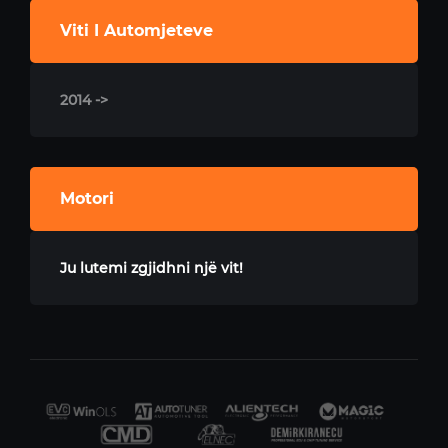
Viti I Automjeteve
2014 ->
Motori
Ju lutemi zgjidhni një vit!