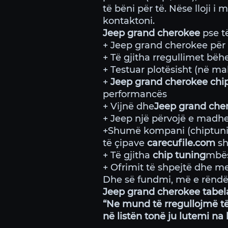
të bëni për të. Nëse lloji i
kontaktoni.
Jeep grand cherokee
pse të
+ Jeep grand cherokee për 
+ Të gjitha rregullimet bëh
+ Testuar plotësisht (në ma
+
Jeep grand cherokee chi
performancës
+ Vijnë dhe
Jeep grand che
+ Jeep një përvojë e madhe
+Shumë kompani (chiptun
të çipave
carecufile.com
sh
+ Të gjitha
chip tuning
mbësh
+ Ofrimit të shpejtë dhe me c
Dhe së fundmi, më e rëndës
Jeep grand cherokee tabel
“Ne mund të rregullojmë të
në listën tonë ju lutemi na 