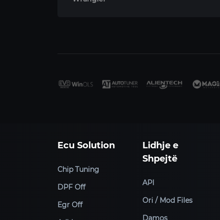
Ecu Solution
Lidhje e
Shpejtë
Chip Tuning
API
DPF Off
Ori / Mod Files
Egr Off
Damos