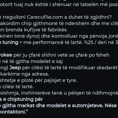
 motorit tuaj nuk është i shënuar në tabelën më pos
 rregulloni Carecufile.com a duhet të zgjidhni?
akordim chip gjithmonë të ndershëm dhe me cilësi
en brenda kufijve të fabrikës
kinën tonë dyno) dhe kontrolluar nga përvoja jonë
p tuning
= me performancë të lartë. %25 / deri në 
rokee
për ju çfarë shihni vetë se çfarë po fsheh
 në të gjitha modelet e saj
ing)
Jeep
për cilësi të lartë të modifikuar skedarë
karkime nga adresa.
tetje e plotë për pajisjet e tyre.
ilësi të lartë.
ishmja, inxhinierëve tanë u pëlqen të ndihmojnë
a e chiptuning për
 gjitha markat dhe modelet e automjeteve. Nëse 
kontaktoni.”