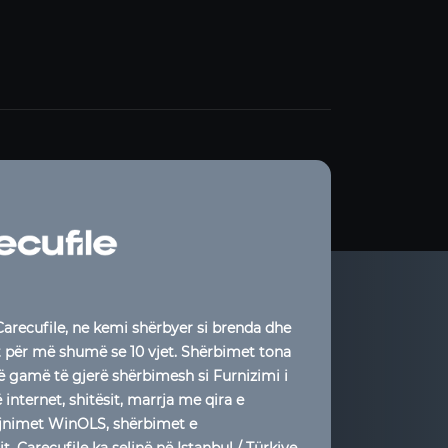
arecufile, ne kemi shërbyer si brenda dhe
t për më shumë se 10 vjet. Shërbimet tona
jë gamë të gjerë shërbimesh si Furnizimi i
internet, shitësit, marrja me qira e
rajnimet WinOLS, shërbimet e
. Carecufile ka selinë në Istanbul / Türkiye