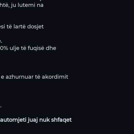
htë, ju lutemi na
 të lartë dosjet
.
30% ulje të fuqisë dhe
t e azhurnuar të akordimit
.
automjeti juaj nuk shfaqet