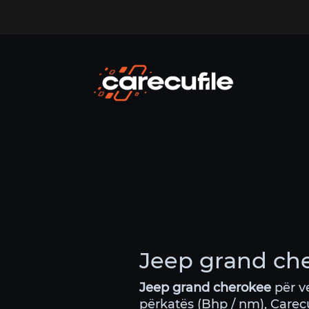
Jeep grand che
Jeep grand cherokee
për v
përkatës (Bhp / nm), Care