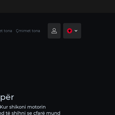
t tona
Çmimet tona
 për
Kur shikoni motorin
d të shihni se çfarë mund