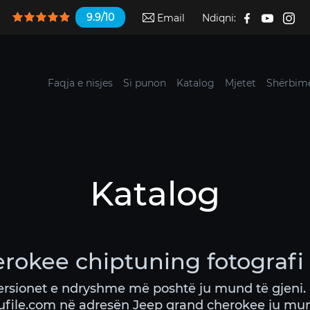
9.9/10
Email
Ndiqni:
Faqja e nisjes
Si punon
Katalog
Mjetet
Shërbime
Katalog
rokee chiptuning fotografi
ersionet e ndryshme më poshtë ju mund të gjeni. 
cufile.com në adresën Jeep grand cherokee ju mun