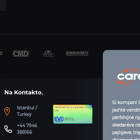
Na Kontakto.
Si kompani C
Istanbul /
jashtë vendi
Turkey
përfshijnë n
skedarëve në 
+44 7946
388166
pajisjeve, t
dinamometrit