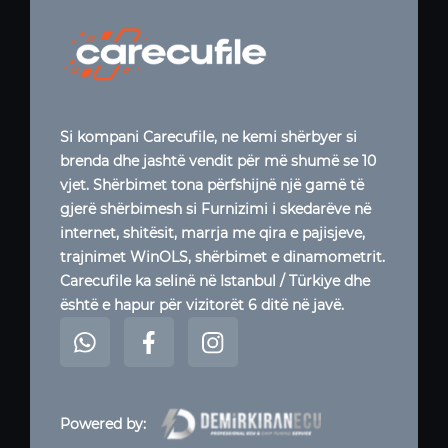
Si kompani Carecufile, ne kemi shërbyer si
brenda dhe jashtë vendit për më shumë se 10
vjet. Shërbimet tona përfshijnë një gamë të
gjerë shërbimesh si Furnizimi i skedarëve në
internet, shitësit, marrja me qira e pajisjeve,
trajnimet WinOLS, shërbimet e dinamometrit.
Carecufile ka selinë në Istanbul / Türkiye dhe
është e hapur për vizitorët 6 ditë në javë.
Powered by: