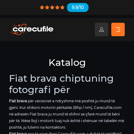
9.9/10
Katalog
Fiat brava chiptuning
fotografi për
Fiat brava
për versionet e ndryshme më poshtë ju mund të
gjeni. Kur shikoni motorin përkatës (Bhp / nm), Carecufile.com
në adresën Fiat brava ju mund të shihni se çfarë mund të bëni
për të. Nëse lloji i motorit tuaj nuk është i shënuar në tabelën më
poshtë, ju lutemi na kontaktoni.
Fiat brava
pse të rregulloni Carecufile.com a duhet të zgjidhni?