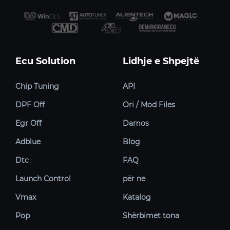
Ecu Solution
Lidhje e Shpejtë
Chip Tuning
API
DPF Off
Ori / Mod Files
Egr Off
Damos
Adblue
Blog
Dtc
FAQ
Launch Control
për ne
Vmax
Katalog
Pop
Shërbimet tona