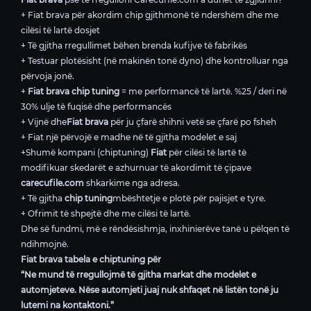
+ Fiat brava për akordim chip gjithmonë të ndershëm dhe me
cilësi të lartë dosjet
+ Të gjitha rregullimet bëhen brenda kufijve të fabrikës
+ Testuar plotësisht (në makinën tonë dyno) dhe kontrolluar nga
përvoja jonë.
+
Fiat brava chip tuning
= me performancë të lartë. %25 / deri në
30% ulje të fuqisë dhe performancës
+ Vijnë dhe
Fiat brava
për ju çfarë shihni vetë se çfarë po fsheh
+ Fiat një përvojë e madhe në të gjitha modelet e saj
+Shumë kompani (chiptuning)
Fiat
për cilësi të lartë të
modifikuar skedarët e azhurnuar të akordimit të çipave
carecufile.com
shkarkime nga adresa.
+ Të gjitha
chip tuning
mbështetje e plotë për pajisjet e tyre.
+ Ofrimit të shpejtë dhe me cilësi të lartë.
Dhe së fundmi, më e rëndësishmja, inxhinierëve tanë u pëlqen të
ndihmojnë.
Fiat brava tabela e chiptuning për
“Ne mund të rregullojmë të gjitha markat dhe modelet e
automjeteve. Nëse automjeti juaj nuk shfaqet në listën tonë ju
lutemi na kontaktoni.”